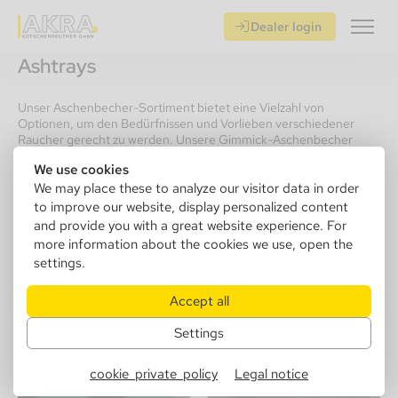
Dealer login
Ashtrays
Unser Aschenbecher-Sortiment bietet eine Vielzahl von
Optionen, um den Bedürfnissen und Vorlieben verschiedener
Raucher gerecht zu werden. Unsere Gimmick-Aschenbecher
zeichnen sich durch kreative und einzigartige Designs aus, die oft
We use cookies
als Gesprächsstoff dienen. Die traditionellen
We may place these to analyze our visitor data in order
Schleuderaschenbecher lassen über Ihre bewährte Mechanik, die
Asche auf einfache Weise in den Behälter verschwinden. Die
to improve our website, display personalized content
zahlreichen Windaschenbecher in unserem Portfolio sind perfekt
and provide you with a great website experience. For
für das genüßliche Rauchen im Freien angepasst und verhindern
more information about the cookies we use, open the
das Verblasen von Asche und Glut durch Wind zuverlässig.
settings.
Zigarrenaschenbecher, Pfeifenaschenbecher und diverse andere
Arten von Aschenbechern runden unser Sortiment ab.
Accept all
Settings
cookie_private_policy
Legal notice