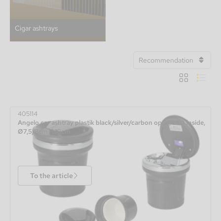
Cigar ashtrays
Recommendation
405114
Angelo car ashtray plastik black/silver/carbon optic, LED inside,
Ø7,5/8cm H.10cm
To the article