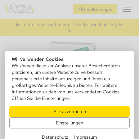
Händler-Login
kostenfreier Versand innerhalb Deutschlands ab 250,00
€
Wir verwenden Cookies
Wir können diese zur Analyse unserer Besucherdaten
platzieren, um unsere Website zu verbessern,
personalisierte Inhalte anzuzeigen und Ihnen ein
großartiges Website-Erlebnis zu bieten. Für weitere
Informationen zu den von uns verwendeten Cookies
öffnen Sie die Einstellungen.
Alle akzeptieren
640980
Acti Tube 8mm Filter Regular
Einstellungen
Schachtel a` 40 Filter
Datenschutz
Impressum