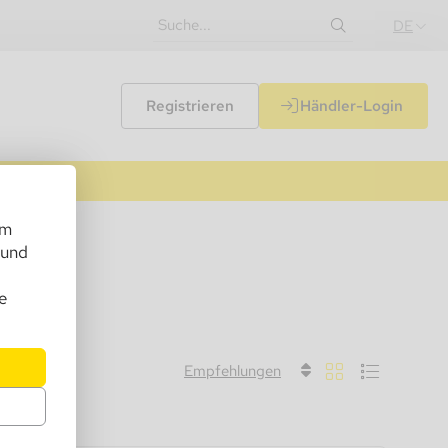
DE
Registrieren
Händler-Login
um
 und
e
Empfehlungen