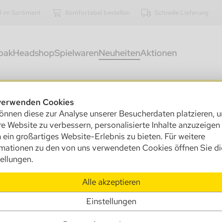
l im Sortiment
Komfortabel bestellen
Schnelle Lieferung
bak
Headshop
Spielwaren
Neuheiten
Aktionen
kostenfreier Versand innerhalb Deutschlands ab 250,00 €
verwenden Cookies
 - Vape
önnen diese zur Analyse unserer Besucherdaten platzieren, 
e Website zu verbessern, personalisierte Inhalte anzuzeigen
 ein großartiges Website-Erlebnis zu bieten. Für weitere
rmationen zu den von uns verwendeten Cookies öffnen Sie di
heiten
ellungen.
Alle akzeptieren
Einstellungen