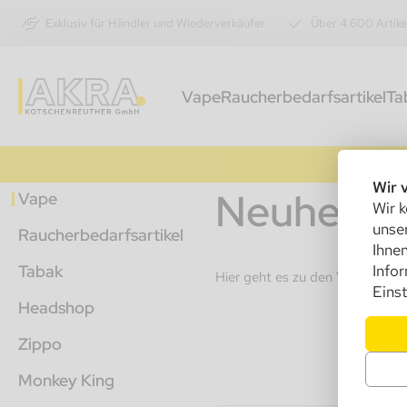
Exklusiv für Händler und Wiederverkäufer
Über 4.600 Artike
Vape
Raucherbedarfsartikel
Ta
Wir 
Neuheiten
Vape
Wir k
unser
Raucherbedarfsartikel
Ihnen
Tabak
Info
Hier geht es zu den Vape - Neu
Einst
Headshop
Zippo
Monkey King