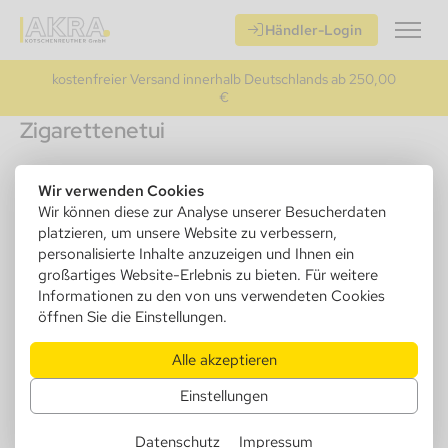
Händler-Login
kostenfreier Versand innerhalb Deutschlands ab 250,00
€
Zigarettenetui
Unser Zigarettenetui-Sortiment bietet viele stilvolle und
Wir verwenden Cookies
praktische Lösungen in verschiedenen Material- und
Wir können diese zur Analyse unserer Besucherdaten
Qualitätsvarienten. Wir führen eine Vielzahl von Etuis in
verschiedenen Größen (18,20 Stk.)und Längen (85mm; 100mm)
platzieren, um unsere Website zu verbessern,
Mit eleganten Designs und einer Vielzahl von Farboptionen
personalisierte Inhalte anzuzeigen und Ihnen ein
können wir "fast" jeden Kundenwunsch erfüllen und dem
großartiges Website-Erlebnis zu bieten. Für weitere
persönlichen Stil Ihres Kunden gerecht werden. Entdecken Sie
Informationen zu den von uns verwendeten Cookies
unser Zigarettenetui-Sortiment und verleihen Sie dem
öffnen Sie die Einstellungen.
Raucherlebnis eine stilvolle Note. Unser Sortiment bietet Ihnen
viele verschiedene Display- und Einzelartikel.
Alle akzeptieren
Einstellungen
Datenschutz
Impressum