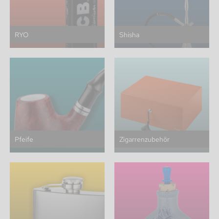
RYO
Shisha
Pfeife
Zigarrenzubehör