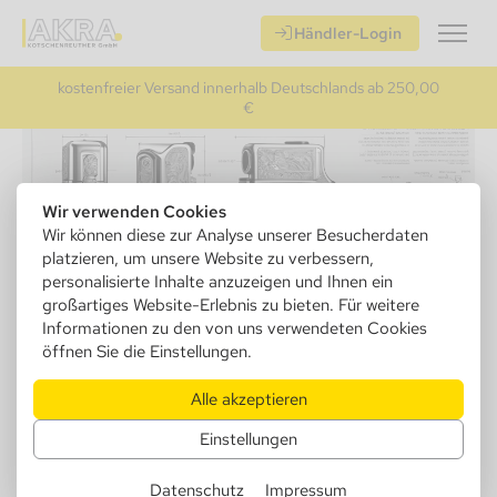
Händler-Login
kostenfreier Versand innerhalb Deutschlands ab 250,00
€
Wir verwenden Cookies
Wir können diese zur Analyse unserer Besucherdaten
platzieren, um unsere Website zu verbessern,
RBA - Raucher-Bedarfs-Artikel
personalisierte Inhalte anzuzeigen und Ihnen ein
großartiges Website-Erlebnis zu bieten. Für weitere
Informationen zu den von uns verwendeten Cookies
RBA, steht für Raucher-Bedarfs-Artikel, und umfasst alle
Produkte die von Rauchern benötigt werden, insbesondere
öffnen Sie die Einstellungen.
solche im Zusammenhang mit dem Eigenbau von Zigaretten (Roll
Your Own - RYO). Dies umfasst eine Vielzahl von Produkten wie
Alle akzeptieren
Zigarettenpapier, Filter, Drehmaschinen und Zubehör. RBA-
Produkte sind für Raucher konzipiert, die ihre eigenen Zigaretten
Einstellungen
herstellen möchten, anstatt vorgefertigte Zigaretten zu kaufen.
Außerdem jegliches Zubehör wie Humdiore, Shisha-
Utensilien,Feuerzeuge, Zigarren Abschneider oder
Datenschutz
Impressum