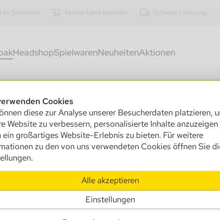
l im Sortiment
Komfortabel bestellen
Schnelle Lieferung
bak
Headshop
Spielwaren
Neuheiten
Aktionen
kostenfreier Versand innerhalb Deutschlands ab 250,00 €
verwenden Cookies
önnen diese zur Analyse unserer Besucherdaten platzieren, 
e Website zu verbessern, personalisierte Inhalte anzuzeigen
 ein großartiges Website-Erlebnis zu bieten. Für weitere
rmationen zu den von uns verwendeten Cookies öffnen Sie di
ellungen.
Alle akzeptieren
Einstellungen