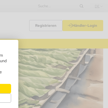
DE
Registrieren
Händler-Login
um
 und
e