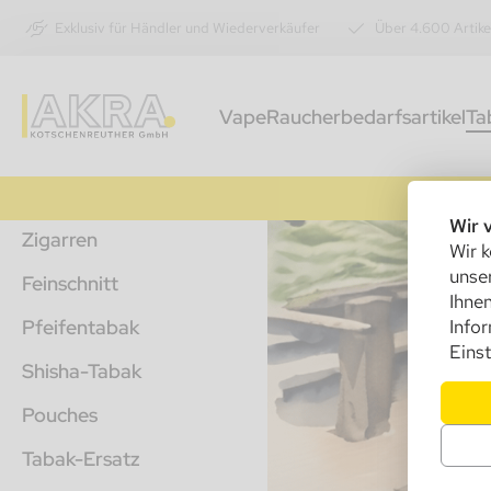
Exklusiv für Händler und Wiederverkäufer
Über 4.600 Artike
Vape
Raucherbedarfsartikel
Ta
Wir 
Zigarren
Wir k
unser
Feinschnitt
Ihnen
Pfeifentabak
Info
Einst
Shisha-Tabak
Pouches
Tabak-Ersatz