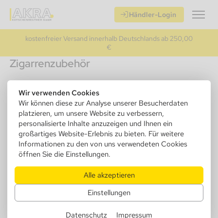
Händler-Login
kostenfreier Versand innerhalb Deutschlands ab 250,00
€
Zigarrenzubehör
Unser Zigarrenzubehör-Sortiment bietet eine umfassende
Wir verwenden Cookies
Auswahl an hochwertigen Produkten, um das ultimative
Wir können diese zur Analyse unserer Besucherdaten
Zigarrenerlebnis zu genießen. Von eleganten Humidoren und
Kabinetten, die die Zigarren Ihrer Kunden perfekt aufbewahren
platzieren, um unsere Website zu verbessern,
und reifen lassen, bis hin zu präzisen Abschneidern, die eine
personalisierte Inhalte anzuzeigen und Ihnen ein
saubere und gleichmäßige Schnittführung ermöglichen, haben
großartiges Website-Erlebnis zu bieten. Für weitere
wir alles, was man für den perfekten Genuss benötigt. Unsere
Informationen zu den von uns verwendeten Cookies
Auswahl an Aschenbechern bietet sowohl funktionale als auch
öffnen Sie die Einstellungen.
ästhetisch ansprechende Optionen, um die Raucherfahrung zu
ergänzen, während unsere Etuis eine stilvolle und praktische
Möglichkeit bieten, Zigarren unterwegs zu transportieren.
Alle akzeptieren
Darüber hinaus bieten wir eine Vielzahl von Zubehör und
Ersatzteilen, darunter Feuerzeuge, Reinigungswerkzeuge und
Einstellungen
Hygrometer, um sicherzustellen, dass Sie immer bestens
ausgestattet sind. Entdecken Sie unser Zigarrenzubehör-
Datenschutz
Impressum
Sortiment und erleben Sie den ultimativen Luxus und die