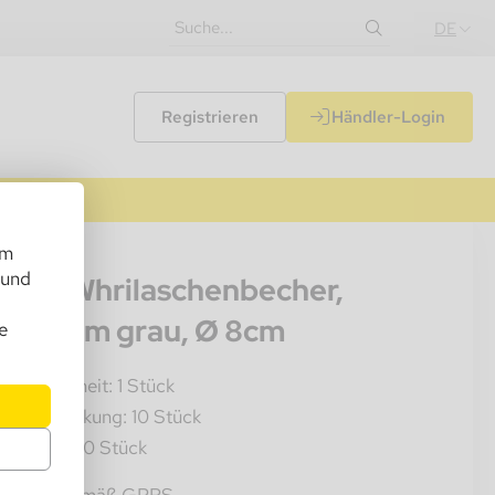
DE
Registrieren
Händler-Login
um
052
 und
gelo Whrilaschenbecher,
uminium grau, Ø 8cm
e
rkaufseinheit: 1 Stück
nenverpackung: 10 Stück
mkarton: 80 Stück