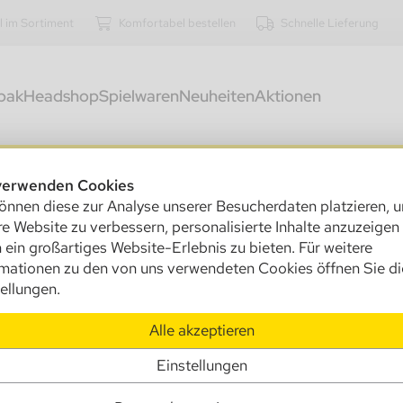
l im Sortiment
Komfortabel bestellen
Schnelle Lieferung
bak
Headshop
Spielwaren
Neuheiten
Aktionen
kostenfreier Versand innerhalb Deutschlands ab 250,00 €
verwenden Cookies
önnen diese zur Analyse unserer Besucherdaten platzieren, 
400
e Website zu verbessern, personalisierte Inhalte anzuzeigen
An
 ein großartiges Website-Erlebnis zu bieten. Für weitere
Al
rmationen zu den von uns verwendeten Cookies öffnen Sie di
ellungen.
Ve
Alle akzeptieren
In
U
Einstellungen