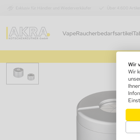
Exklusiv für Händler und Wiederverkäufer
Über 4.600 Artike
Vape
Raucherbedarfsartikel
Ta
Wir 
Wir k
unser
Ihnen
Info
Einst