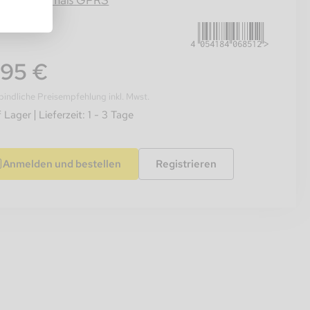
4054184068512
rmation gemäß GPRS
,95 €
indliche Preisempfehlung inkl. Mwst.
f Lager
Lieferzeit: 1 - 3 Tage
Anmelden und bestellen
Registrieren