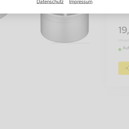
Info
Datenschutz
Impressum
19
Unverb
Au