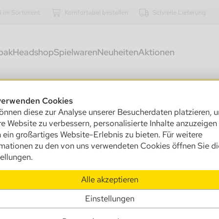
l im Sortiment
Komfortabel bestellen
Schnelle Lieferung
bak
Headshop
Spielwaren
Neuheiten
Aktionen
kostenfreier Versand innerhalb Deutschlands ab 250,00 €
verwenden Cookies
önnen diese zur Analyse unserer Besucherdaten platzieren, 
405
e Website zu verbessern, personalisierte Inhalte anzuzeigen
An
 ein großartiges Website-Erlebnis zu bieten. Für weitere
Me
rmationen zu den von uns verwendeten Cookies öffnen Sie di
ellungen.
Ve
Alle akzeptieren
U
Einstellungen
Info