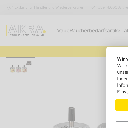
Exklusiv für Händler und Wiederverkäufer
Über 4.600 Artike
Vape
Raucherbedarfsartikel
Ta
Wir 
Wir k
unser
Ihnen
Info
Einst