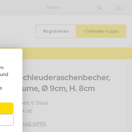
DE
Registrieren
Händler-Login
um
070
 und
gelo Schleuderaschenbecher,
tall Blume, Ø 9cm, H. 8cm
e
rkaufseinheit: 6 Stück
mkarton: 24 VE
4054184015769
rmation gemäß GPRS