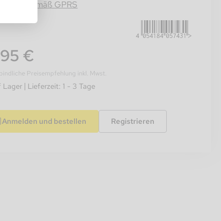
4054184057431
rmation gemäß GPRS
,95 €
indliche Preisempfehlung inkl. Mwst.
f Lager
Lieferzeit: 1 - 3 Tage
Anmelden und bestellen
Registrieren