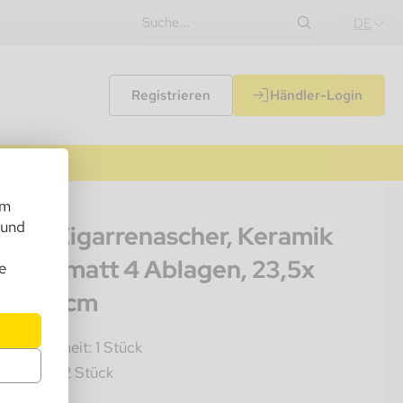
DE
Registrieren
Händler-Login
um
009
 und
gelo Zigarrenascher, Keramik
hwarz matt 4 Ablagen, 23,5x
e
,5x 5,3cm
rkaufseinheit: 1 Stück
karton: 12 Stück