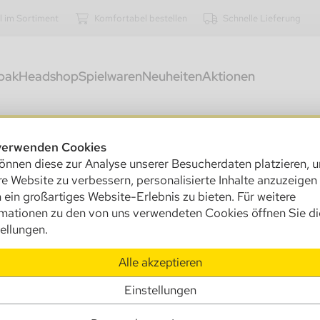
l im Sortiment
Komfortabel bestellen
Schnelle Lieferung
bak
Headshop
Spielwaren
Neuheiten
Aktionen
kostenfreier Versand innerhalb Deutschlands ab 250,00 €
verwenden Cookies
önnen diese zur Analyse unserer Besucherdaten platzieren, 
424
e Website zu verbessern, personalisierte Inhalte anzuzeigen
An
 ein großartiges Website-Erlebnis zu bieten. Für weitere
sc
rmationen zu den von uns verwendeten Cookies öffnen Sie di
ellungen.
15
Alle akzeptieren
Ve
Einstellungen
Um