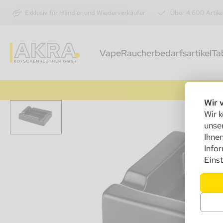
Exklusiv für Händler und Wiederverkäufer
Über 4.600 Artike
Vape
Raucherbedarfsartikel
Ta
Wir 
Wir k
unser
Ihnen
Info
Einst