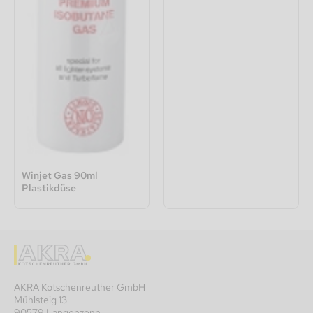
Winjet Gas 90ml
Plastikdüse
AKRA Kotschenreuther GmbH
Mühlsteig 13
90579 Langenzenn