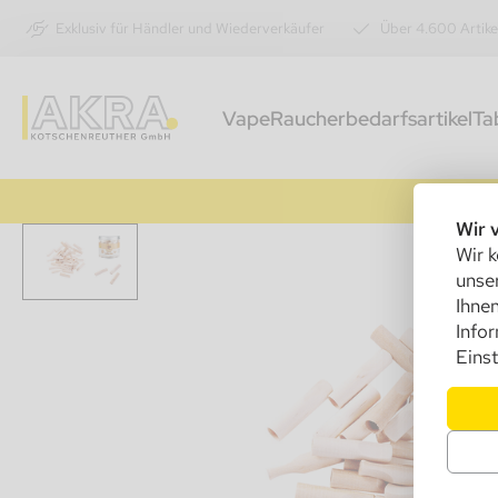
Exklusiv für Händler und Wiederverkäufer
Über 4.600 Artike
Vape
Raucherbedarfsartikel
Ta
Wir 
Wir k
unser
Ihnen
Info
Einst