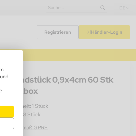
DE
Registrieren
Händler-Login
um
020
 und
lz Mundstück 0,9x4cm 60 Stk
 Plastikbox
e
rkaufseinheit: 1 Stück
mkarton: 48 Stück
4054184072533
rmation gemäß GPRS