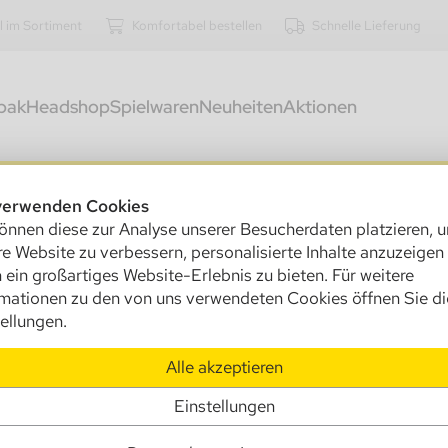
l im Sortiment
Komfortabel bestellen
Schnelle Lieferung
bak
Headshop
Spielwaren
Neuheiten
Aktionen
kostenfreier Versand innerhalb Deutschlands ab 250,00 €
verwenden Cookies
önnen diese zur Analyse unserer Besucherdaten platzieren, 
660
e Website zu verbessern, personalisierte Inhalte anzuzeigen
Ho
 ein großartiges Website-Erlebnis zu bieten. Für weitere
in
rmationen zu den von uns verwendeten Cookies öffnen Sie di
ellungen.
Ve
Alle akzeptieren
U
Einstellungen
Info