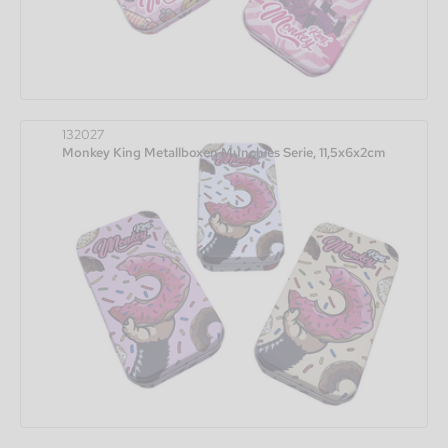
132027
Monkey King Metallboxen Munchies Serie, 11,5x6x2cm