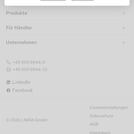
Produkte
Für Händler
Unternehmen
+49 9101 9944-0
+49 9101 9944-33
Artikelnummer
LinkedIn
Artikelbezeichnung
Facebook
Neuste
Cookieeinstellungen
Empfehlungen
Datenschutz
© 2026 | AKRA GmbH
Preis aufsteigend
AGB
Impressum