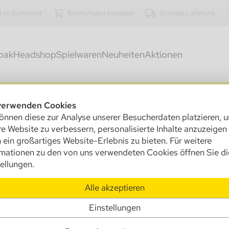
l im Sortiment
Komfortabel bestellen
Schnelle Lieferung
bak
Headshop
Spielwaren
Neuheiten
Aktionen
kostenfreier Versand innerhalb Deutschlands ab 250,00 €
verwenden Cookies
eifen
önnen diese zur Analyse unserer Besucherdaten platzieren, 
e Website zu verbessern, personalisierte Inhalte anzuzeigen
 ein großartiges Website-Erlebnis zu bieten. Für weitere
rmationen zu den von uns verwendeten Cookies öffnen Sie di
ellungen.
Alle akzeptieren
Einstellungen