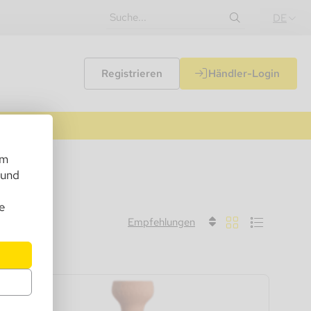
DE
Registrieren
Händler-Login
um
 und
e
Empfehlungen