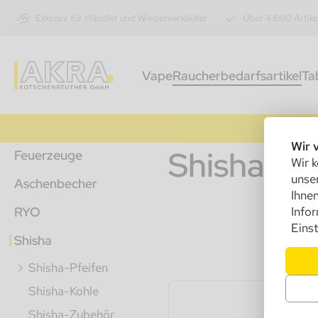
Exklusiv für Händler und Wiederverkäufer
Über 4.600 Artike
Vape
Raucherbedarfsartikel
Ta
Wir 
Shisha-Pf
Feuerzeuge
Wir k
unser
Aschenbecher
Ihnen
RYO
Info
Einst
Shisha
Shisha-Pfeifen
Shisha-Kohle
Shisha-Zubehör